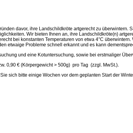
nden davor, ihre Landschildkröte artgerecht zu überwintern. Se
chkeiten. Wir bieten Ihnen an, ihre Landschildkröte(n) artgerec
tgerecht bei konstanten Temperaturen von etwa 4°C überwintern
rden etwaige Probleme schnell erkannt und es kann dementspre
ersuchung und eine Kotuntersuchung, sowie bei erstmaliger Übe
zw. 0,90 € (Körpergewicht > 500g) pro Tag (zzgl. MwSt.).
e sich bitte einige Wochen vor dem geplanten Start der Winter